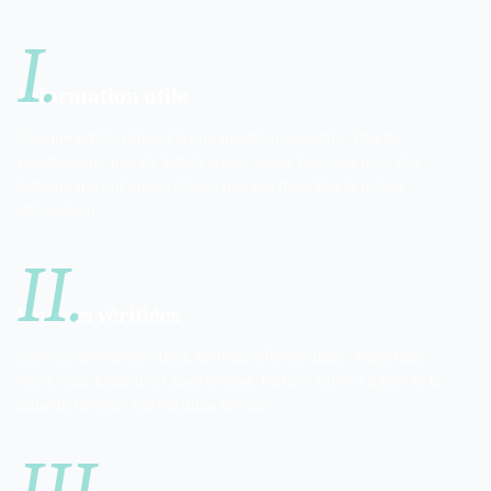
I.
Information utile
Chaque article répond à une question concrète. Pas de
remplissage, pas de listicle creux : nous écrivons pour des
lecteurs qui ont mieux à faire que lire deux fois la même
information.
II.
Sources vérifiées
Sources primaires citées, chiffres officiels datés, expertises
identifiées. Quand un sujet évolue, l'article est mis à jour et la
date de révision est indiquée en clair.
III.