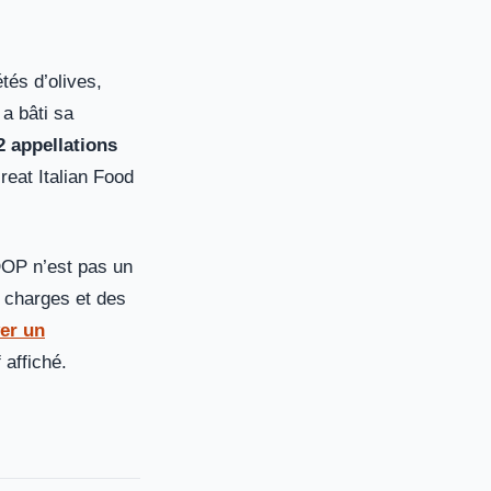
tés d’olives,
 a bâti sa
2 appellations
reat Italian Food
 DOP n’est pas un
s charges et des
er un
f affiché.