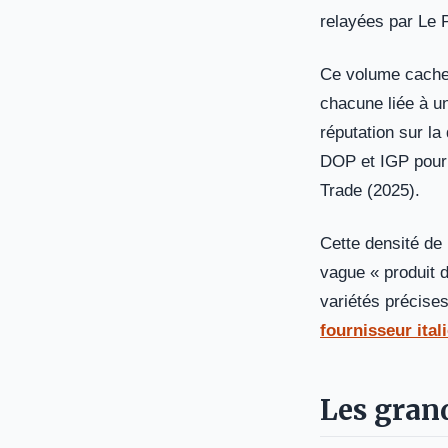
relayées par Le P
Ce volume cache u
chacune liée à un
réputation sur la
DOP et IGP pour l
Trade (2025).
Cette densité de 
vague « produit 
variétés précises
fournisseur ital
Les grand