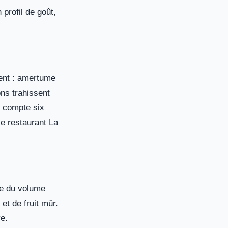
 profil de goût,
dent : amertume
ons trahissent
e compte six
le restaurant La
me du volume
et de fruit mûr.
ve.