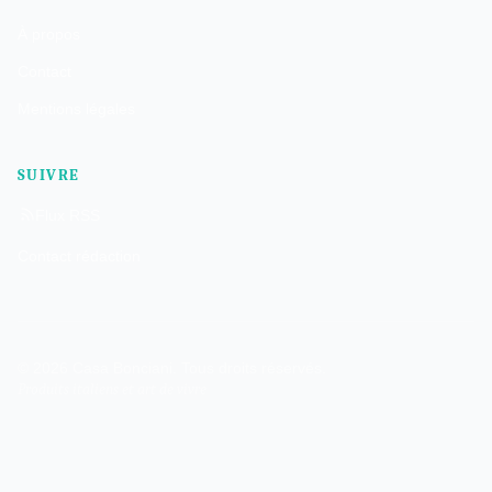
À propos
Contact
Mentions légales
SUIVRE
Flux RSS
Contact rédaction
© 2026 Casa Bonciani. Tous droits réservés.
Produits italiens et art de vivre