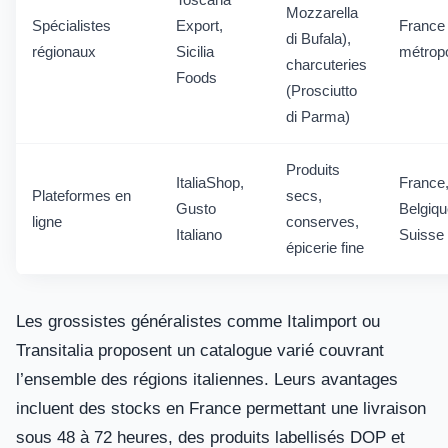
Mozzarella
Spécialistes
Export,
France
di Bufala),
régionaux
Sicilia
métropo
charcuteries
Foods
(Prosciutto
di Parma)
Produits
ItaliaShop,
France
Plateformes en
secs,
Gusto
Belgiqu
ligne
conserves,
Italiano
Suisse
épicerie fine
Les grossistes généralistes comme Italimport ou
Transitalia proposent un catalogue varié couvrant
l’ensemble des régions italiennes. Leurs avantages
incluent des stocks en France permettant une livraison
sous 48 à 72 heures, des produits labellisés DOP et