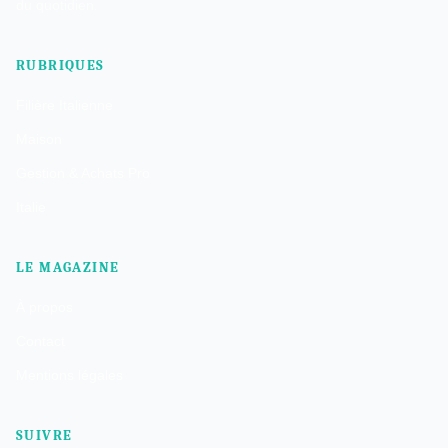
du quotidien.
RUBRIQUES
Filière Italienne
Maison
Gestion & Achats Pro
Italie
LE MAGAZINE
À propos
Contact
Mentions légales
SUIVRE